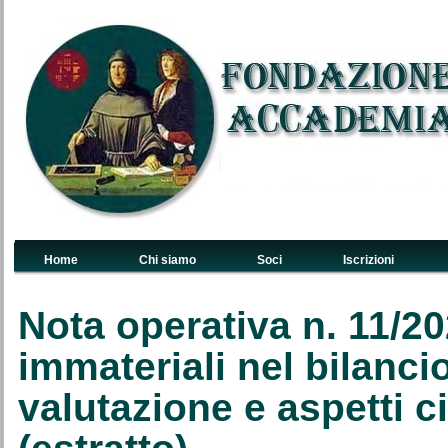
Home
Chi siamo
Soci
Iscrizioni
Links Primari
Nota operativa n. 11/2
immateriali nel bilancio 
valutazione e aspetti civ