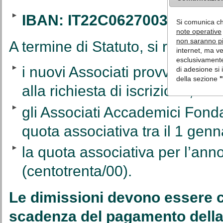
IBAN: IT22C0627003242CC
Si comunica c
note operative
non saranno più
A termine di Statuto, si ramment
internet, ma v
esclusivamente 
i nuovi Associati provvederan
di adesione si 
della sezione
"
alla richiesta di iscrizione;
gli Associati Accademici Fonda
quota associativa tra il 1 gen
la quota associativa per l’ann
(centotrenta/00).
Le dimissioni devono essere c
scadenza del pagamento della