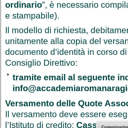
ordinario
”, è necessario compil
e stampabile).
Il modello di richiesta, debitame
unitamente alla copia del versa
documento d’identità in corso di
Consiglio Direttivo:
tramite email al seguente ind
info@accademiaromanaragio
Versamento delle Quote Assoc
Il versamento deve essere esegu
l’Istituto di credito:
Cassa di Ri
Comunicazio