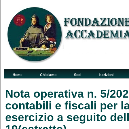
Home
Chi siamo
Soci
Iscrizioni
Links Primari
Nota operativa n. 5/2021
contabili e fiscali per 
esercizio a seguito de